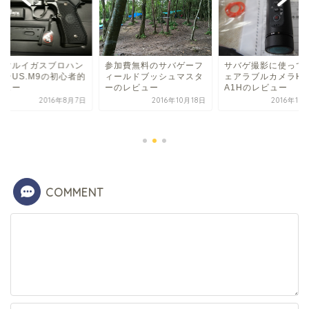
加費無料のサバゲーフ
サバゲ撮影に使ってるウ
ールドブッシュマスタ
ェアラブルカメラHX-
のレビュー
A1Hのレビュー
東京マルイガスブロ
2016年10月18日
2016年10月17日
ドガンUS.M9の初心
レビュー
2016年
COMMENT