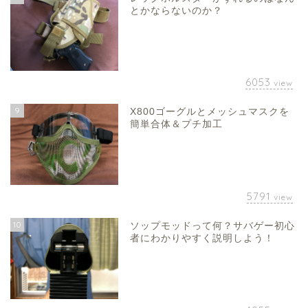
とかならないのか？
6053
view
9
X800ゴーグルとメッシュマスクを
簡単合体＆プチ加工
5791
view
10
ソップモッドって何？サバゲー初心
者にわかりやすく説明しよう！