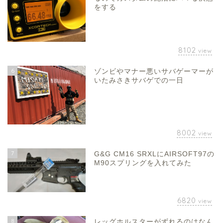
をする
8102
view
6
ゾンビやマナー悪いサバゲーマーが
いたみさきサバゲでの一日
8002
view
7
G&G CM16 SRXLにAIRSOFT97の
M90スプリングを入れてみた
6820
view
8
レッグホルスターがずれるのはなん