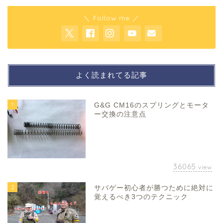
＼ Follow me ／
よく読まれてる記事
1
G&G CM16のスプリングとモータ
ー交換の注意点
36065
view
2
サバゲー初心者が勝つために絶対に
覚えるべき3つのテクニック