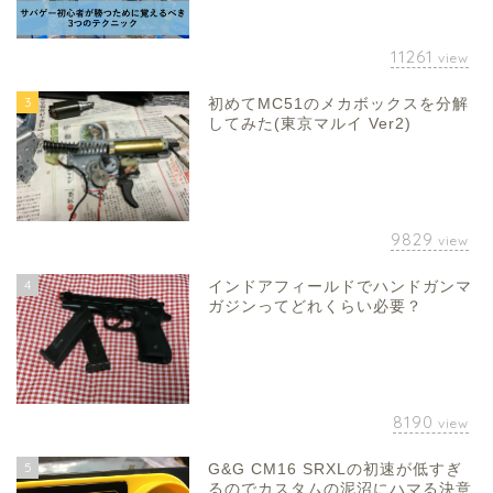
11261
view
3
初めてMC51のメカボックスを分解
してみた(東京マルイ Ver2)
9829
view
4
インドアフィールドでハンドガンマ
ガジンってどれくらい必要？
8190
view
5
G&G CM16 SRXLの初速が低すぎ
るのでカスタムの泥沼にハマる決意