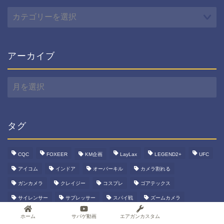
カ
テ
ゴ
リ
ー
アーカイブ
ア
ー
カ
イ
ブ
タグ
CQC
FOXEER
KM企画
LayLax
LEGEND2+
UFC
アイコム
インドア
オーバーキル
カメラ割れる
ガンカメラ
クレイジー
コスプレ
ゴアテックス
サイレンサー
サプレッサー
スパイ戦
ズームカメラ
タイオガブーツ
タイオガブーツワイド
トランシーバー
ホーム
サバゲ動画
エアガンカスタム