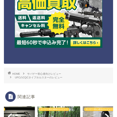
HOME
サバゲー初心者向けレビュー
UFCのCQCタイプホルスターのレビュー
関連記事
ゲー初心者向けレビュー
サバゲー初心者向けレビュー
エアガン