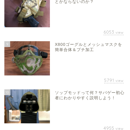
とかならないのか？
6053
view
9
X800ゴーグルとメッシュマスクを
簡単合体＆プチ加工
5791
view
10
ソップモッドって何？サバゲー初心
者にわかりやすく説明しよう！
4955
view