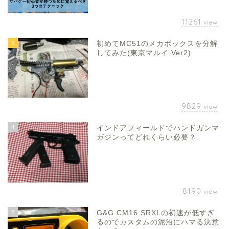
11261
view
3
初めてMC51のメカボックスを分解
してみた(東京マルイ Ver2)
9829
view
4
インドアフィールドでハンドガンマ
ガジンってどれくらい必要？
8190
view
5
G&G CM16 SRXLの初速が低すぎ
るのでカスタムの泥沼にハマる決意