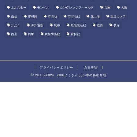
ホルスター
モンベル
ロングレンジフィールド
兵庫
大阪
山岳
岸和田
市街地
市街地戦
廃工場
望遠カメラ
汗だく
海外通販
無線
無限復活戦
能勢
装備
西宮
貝塚
貞操防衛戦
貸切戦
プライバシーポリシー
免責事項
2016–2026 299(にくきゅう)小隊の秘密基地