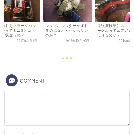
無知】え？ラージバッ
レッグホルスターがずれ
【強度検証】スノボ
リーってミニSとコネ
るのはなんとかならない
ーグルってエアガン
タ形状違うの？
のか？
えれるのか？
2017年2月4日
2016年10月20日
2016年8
COMMENT