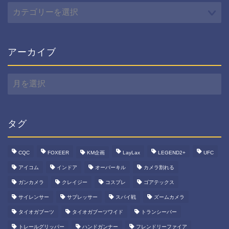
カ
テ
ゴ
リ
ー
アーカイブ
ア
ー
カ
イ
ブ
タグ
CQC
FOXEER
KM企画
LayLax
LEGEND2+
UFC
アイコム
インドア
オーバーキル
カメラ割れる
ガンカメラ
クレイジー
コスプレ
ゴアテックス
サイレンサー
サプレッサー
スパイ戦
ズームカメラ
タイオガブーツ
タイオガブーツワイド
トランシーバー
トレールグリッパー
ハンドガンナー
フレンドリーファイア