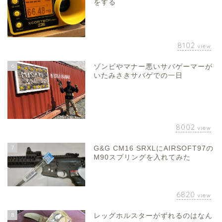
をする
8102
view
6
ゾンビやマナー悪いサバゲーマーが
いたみさきサバゲでの一日
8002
view
7
G&G CM16 SRXLにAIRSOFT97の
M90スプリングを入れてみた
6820
view
8
レッグホルスターがずれるのはなん