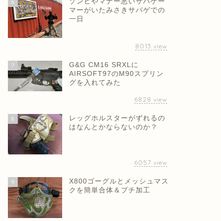
ゾンビやマナー悪いサバゲー
6
マーがいたみさきサバゲでの
一日
8013
view
G&G CM16 SRXLに
7
AIRSOFT97のM90スプリン
グを入れてみた
6828
view
レッグホルスターがずれるの
8
はなんとかならないのか？
6057
view
X800ゴーグルとメッシュマス
9
クを簡単合体＆プチ加工