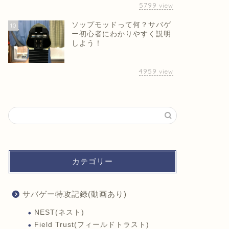
5799
view
ソップモッドって何？サバゲ
10
ー初心者にわかりやすく説明
しよう！
4959
view
カテゴリー
サバゲー特攻記録(動画あり)
NEST(ネスト)
Field Trust(フィールドトラスト)