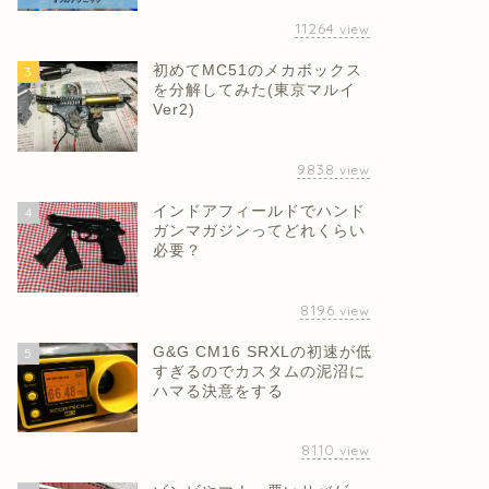
11264
view
初めてMC51のメカボックス
3
を分解してみた(東京マルイ
Ver2)
9838
view
インドアフィールドでハンド
4
ガンマガジンってどれくらい
必要？
8196
view
G&G CM16 SRXLの初速が低
5
すぎるのでカスタムの泥沼に
ハマる決意をする
8110
view