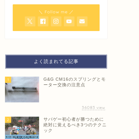
＼ Follow me ／
よく読まれてる記事
G&G CM16のスプリングとモ
1
ーター交換の注意点
36083
view
サバゲー初心者が勝つために
2
絶対に覚えるべき3つのテクニ
ック