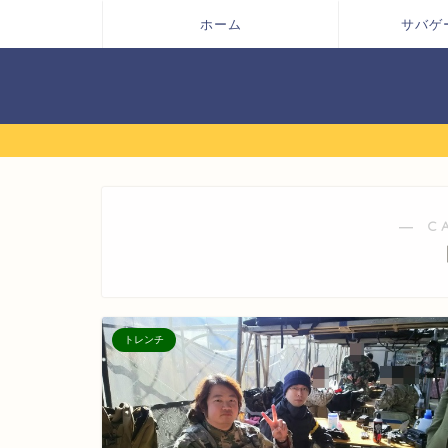
ホーム
サバゲ
― C
トレンチ