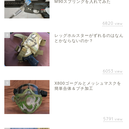
M90スプリングを入れてみた
6820
view
8
レッグホルスターがずれるのはなん
とかならないのか？
6053
view
9
X800ゴーグルとメッシュマスクを
簡単合体＆プチ加工
5791
view