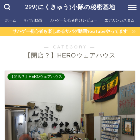
299(にくきゅう)小隊の秘密基地
ホーム
サバゲ動画
サバゲー初心者向けレビュー
エアガンカスタム
サバゲー初心者も楽しめるサバゲ動画YouTubeやってます
― CATEGORY ―
【閉店？】HEROウェアハウス
【閉店？】HEROウェアハウス