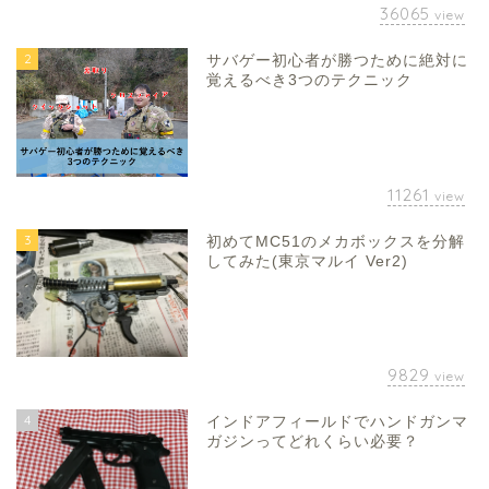
36065
view
2
サバゲー初心者が勝つために絶対に
覚えるべき3つのテクニック
11261
view
3
初めてMC51のメカボックスを分解
してみた(東京マルイ Ver2)
9829
view
4
インドアフィールドでハンドガンマ
ガジンってどれくらい必要？