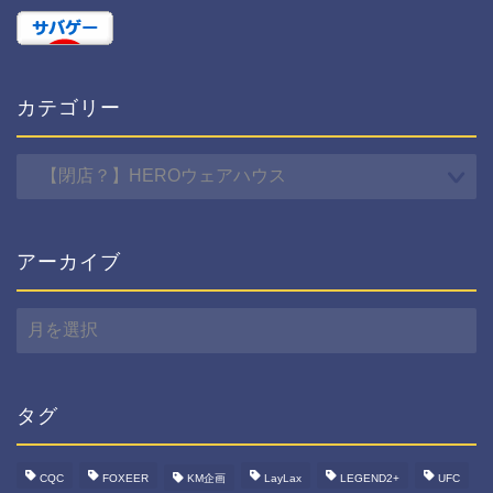
カテゴリー
カ
テ
ゴ
リ
ー
アーカイブ
ア
ー
カ
イ
ブ
タグ
CQC
FOXEER
KM企画
LayLax
LEGEND2+
UFC