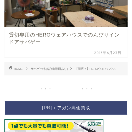
貸切専用のHEROウェアハウスでのんびりイン
ドアサバゲー
2018年6月23日
HOME
サバゲー特攻記録(動画あり)
【閉店？】HEROウェアハウス
[PR]エアガン高価買取