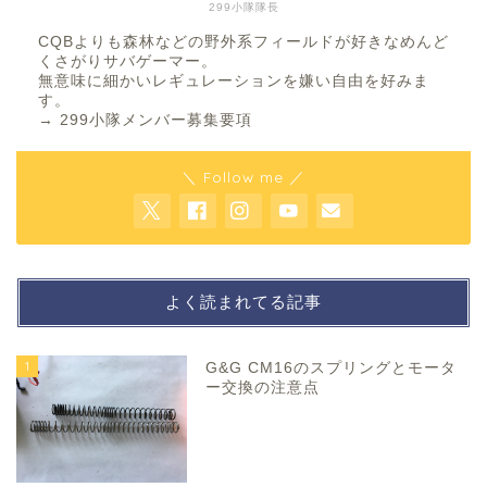
299小隊隊長
CQBよりも森林などの野外系フィールドが好きなめんど
くさがりサバゲーマー。
無意味に細かいレギュレーションを嫌い自由を好みま
す。
→
299小隊メンバー募集要項
＼ Follow me ／
よく読まれてる記事
1
G&G CM16のスプリングとモータ
ー交換の注意点