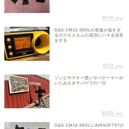
8190
view
5
G&G CM16 SRXLの初速が低すぎ
るのでカスタムの泥沼にハマる決意
をする
8102
view
6
ゾンビやマナー悪いサバゲーマーが
いたみさきサバゲでの一日
8002
view
7
G&G CM16 SRXLにAIRSOFT97の