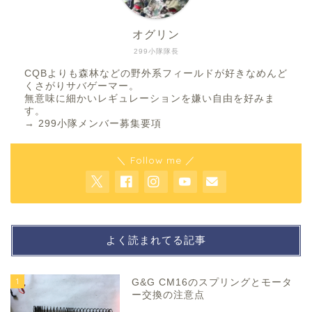
オグリン
299小隊隊長
CQBよりも森林などの野外系フィールドが好きなめんど
くさがりサバゲーマー。
無意味に細かいレギュレーションを嫌い自由を好みま
す。
→
299小隊メンバー募集要項
＼ Follow me ／
よく読まれてる記事
1
G&G CM16のスプリングとモータ
ー交換の注意点