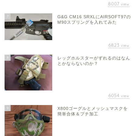
8007
view
7
G&G CM16 SRXLにAIRSOFT97の
M90スプリングを入れてみた
6823
view
8
レッグホルスターがずれるのはなん
とかならないのか？
6054
view
9
X800ゴーグルとメッシュマスクを
簡単合体＆プチ加工