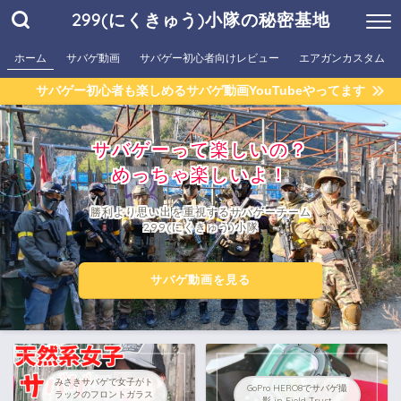
299(にくきゅう)小隊の秘密基地
ホーム
サバゲ動画
サバゲー初心者向けレビュー
エアガンカスタム
サバゲー初心者も楽しめるサバゲ動画YouTubeやってます
サバゲーって楽しいの？
めっちゃ楽しいよ！
勝利より思い出を重視するサバゲーチーム
299(にくきゅう)小隊
サバゲ動画を見る
みさきサバゲで女子がト
GoPro HERO8でサバゲ撮
ラックのフロントガラス
影 in Field Trust