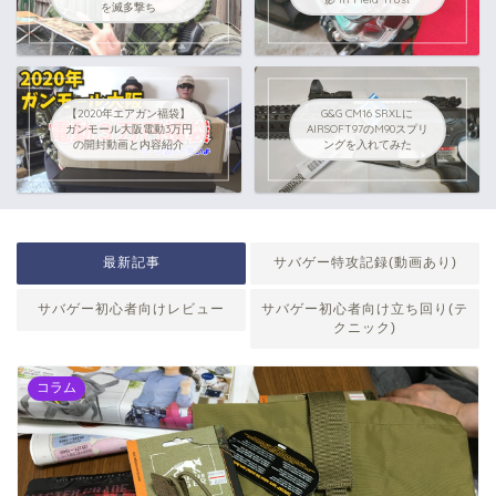
を滅多撃ち
【2020年エアガン福袋】
G&G CM16 SRXLに
ガンモール大阪電動3万円
AIRSOFT97のM90スプリ
の開封動画と内容紹介
ングを入れてみた
最新記事
サバゲー特攻記録(動画あり)
サバゲー初心者向けレビュー
サバゲー初心者向け立ち回り(テ
クニック)
コラム