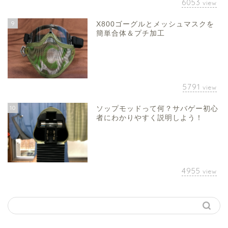
6053
view
9
X800ゴーグルとメッシュマスクを
簡単合体＆プチ加工
5791
view
10
ソップモッドって何？サバゲー初心
者にわかりやすく説明しよう！
4955
view