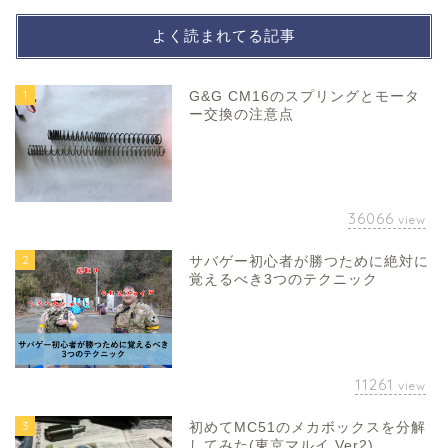
よく読まれてる記事
1
G&G CM16のスプリングとモータ
ー交換の注意点
36066
view
2
サバゲー初心者が勝つために絶対に
覚えるべき3つのテクニック
11261
view
3
初めてMC51のメカボックスを分解
してみた(東京マルイ Ver2)