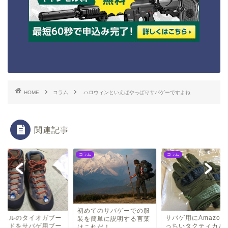
HOME
コラム
ハロウィンといえばやっぱりサバゲーですよね
関連記事
ム
コラム
コラム
初めてのサバゲーでの服
ンベルのタイオガブー
サバゲ用にAmazon
装を簡単に説明する言葉
ワイドをサバゲ用ブー
っちいタクティカル
はこれだ！