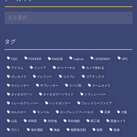
ア
ー
カ
イ
ブ
タグ
CQC
FOXEER
KM企画
LayLax
LEGEND2+
UFC
アイコム
インドア
オーバーキル
カメラ割れる
ガンカメラ
クレイジー
コスプレ
ゴアテックス
サイレンサー
サプレッサー
スパイ戦
ズームカメラ
タイオガブーツ
タイオガブーツワイド
トランシーバー
トレールグリッパー
ハンドガンナー
フレンドリーファイア
ホルスター
モンベル
ロングレンジフィールド
兵庫
大阪
山岳
岸和田
市街地
市街地戦
廃工場
望遠カメラ
汗だく
海外通販
無線
無限復活戦
能勢
装備