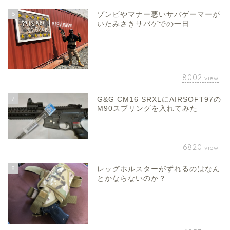
6
ゾンビやマナー悪いサバゲーマーが
いたみさきサバゲでの一日
8002
view
7
G&G CM16 SRXLにAIRSOFT97の
M90スプリングを入れてみた
6820
view
8
レッグホルスターがずれるのはなん
とかならないのか？