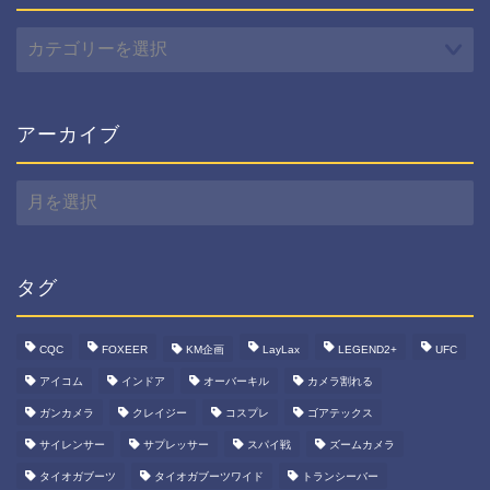
カ
テ
ゴ
リ
ー
アーカイブ
ア
ー
カ
イ
ブ
タグ
CQC
FOXEER
KM企画
LayLax
LEGEND2+
UFC
アイコム
インドア
オーバーキル
カメラ割れる
ガンカメラ
クレイジー
コスプレ
ゴアテックス
サイレンサー
サプレッサー
スパイ戦
ズームカメラ
タイオガブーツ
タイオガブーツワイド
トランシーバー