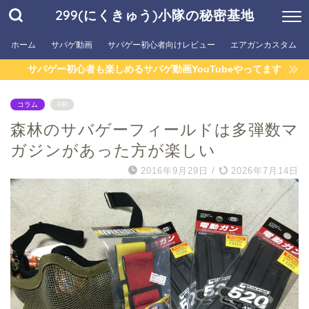
299(にくきゅう)小隊の秘密基地
ホーム
サバゲ動画
サバゲー初心者向けレビュー
エアガンカスタム
サバゲー初心者も楽しめるサバゲ動画YouTubeやってます
コラム
PR
森林のサバゲーフィールドは多弾数マ
ガジンがあった方が楽しい
2016年9月29日
/
2026年7月14日