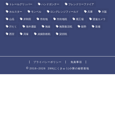
トレールグリッパー
ハンドガンナー
フレンドリーファイア
ホルスター
モンベル
ロングレンジフィールド
兵庫
大阪
山岳
岸和田
市街地
市街地戦
廃工場
望遠カメラ
汗だく
海外通販
無線
無限復活戦
能勢
装備
西宮
貝塚
貞操防衛戦
貸切戦
プライバシーポリシー
免責事項
2016–2026 299(にくきゅう)小隊の秘密基地