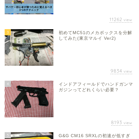
11262
view
3
初めてMC51のメカボックスを分解
してみた(東京マルイ Ver2)
9834
view
4
インドアフィールドでハンドガンマ
ガジンってどれくらい必要？
8193
view
5
G&G CM16 SRXLの初速が低すぎ