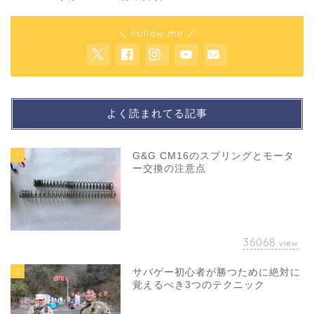
＼ Follow me ／
よく読まれてる記事
1
G&G CM16のスプリングとモータ
ー交換の注意点
36068
view
2
サバゲー初心者が勝つために絶対に
覚えるべき3つのテクニック