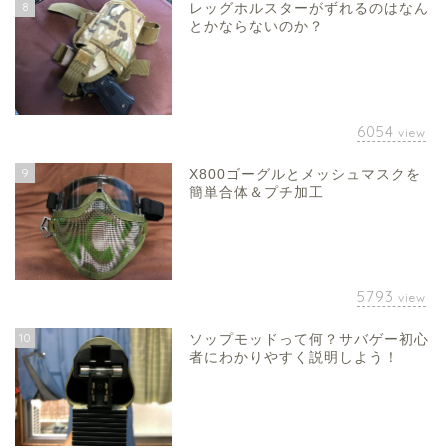
8
レッグホルスターがずれるのはなん
とかならないのか？
6054
view
9
X800ゴーグルとメッシュマスクを
簡単合体＆プチ加工
5793
view
10
ソップモッドって何？サバゲー初心
者にわかりやすく説明しよう！