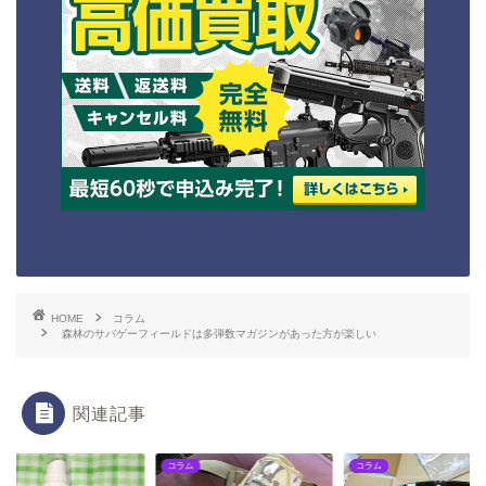
HOME
コラム
森林のサバゲーフィールドは多弾数マガジンがあった方が楽しい
関連記事
ム
コラム
コラム