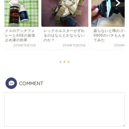
イラクスのアンチフォ
レッグホルスターがずれ
曇らないと噂のゴー
スプレーとAXEの超強
るのはなんとかならない
X800のパチもんを
曇り止め液の効果
のか？
てみた
2016年10月14日
2016年10月20日
2016年8
COMMENT