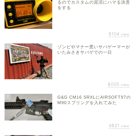
るのでカスタムの泥沼にハマる決意
をする
8104
view
6
ゾンビやマナー悪いサバゲーマーが
いたみさきサバゲでの一日
8005
view
7
G&G CM16 SRXLにAIRSOFT97の
M90スプリングを入れてみた
6821
view