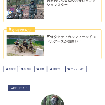
突撃兵になるための修行＠ブッ
シュマスター
五條タクティカルフィールド ミ
ドルアースが面白い！
奈良県
定例会
森林
腰痛戦士
ブッシュ進行
ABOUT ME