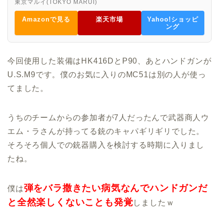
東京マルイ(TOKYO MARUI)
Amazonで見る
楽天市場
Yahoo!ショッピ
ング
今回使用した装備はHK416DとP90、あとハンドガンが
U.S.M9です。僕のお気に入りのMC51は別の人が使っ
てました。
うちのチームからの参加者が7人だったんで武器商人ウ
エム・ラさんが持ってる銃のキャパギリギリでした。
そろそろ個人での銃器購入を検討する時期に入りまし
たね。
弾をバラ撒きたい病気なんでハンドガンだ
僕は
と全然楽しくないことも発覚
しましたｗ