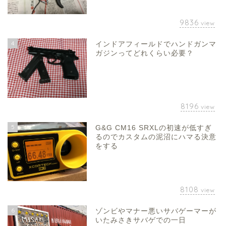
9836
view
4
インドアフィールドでハンドガンマ
ガジンってどれくらい必要？
8196
view
5
G&G CM16 SRXLの初速が低すぎ
るのでカスタムの泥沼にハマる決意
をする
8108
view
6
ゾンビやマナー悪いサバゲーマーが
いたみさきサバゲでの一日