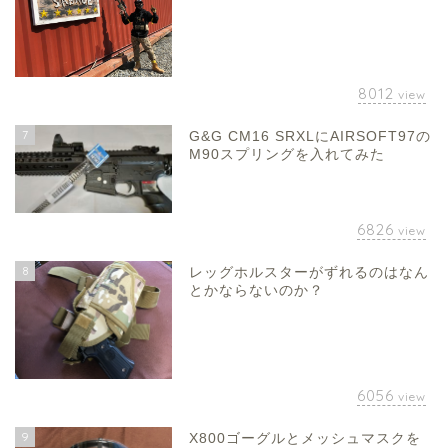
8012
view
7
G&G CM16 SRXLにAIRSOFT97の
M90スプリングを入れてみた
6826
view
8
レッグホルスターがずれるのはなん
とかならないのか？
6056
view
9
X800ゴーグルとメッシュマスクを