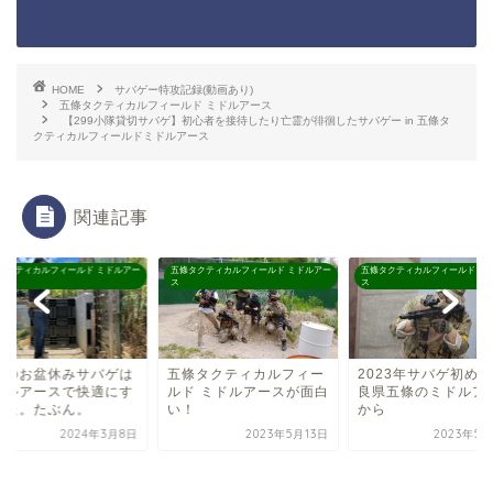
HOME
サバゲー特攻記録(動画あり)
五條タクティカルフィールド ミドルアース
【299小隊貸切サバゲ】初心者を接待したり亡霊が徘徊したサバゲー in 五條タ
クティカルフィールドミドルアース
関連記事
タクティカルフィールド ミドルアー
五條タクティカルフィールド ミドルアー
五條タクティカルフィールド ミ
ス
ス
條タクティカルフィー
2023年サバゲ初めは奈
ド ミドルアースが面白
良県五條のミドルアース
！
から
2023年5月13日
2023年5月20日
真夏のお盆休みサバ
ミドルアースで快適
ごした。たぶん。