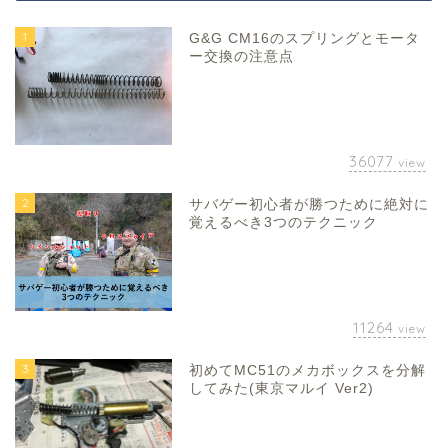
1
G&G CM16のスプリングとモータ
ー交換の注意点
36077
view
2
サバゲー初心者が勝つために絶対に
覚えるべき3つのテクニック
11264
view
3
初めてMC51のメカボックスを分解
してみた(東京マルイ Ver2)