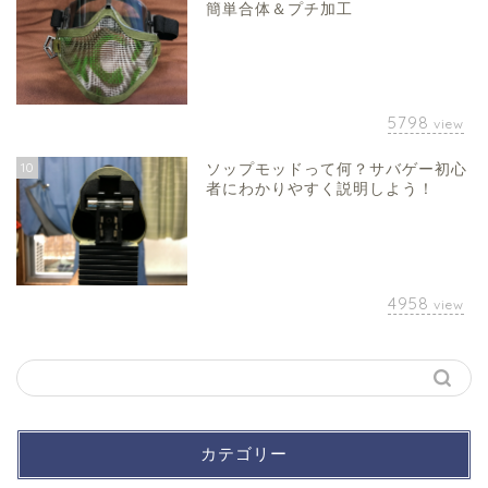
簡単合体＆プチ加工
5798
view
10
ソップモッドって何？サバゲー初心
者にわかりやすく説明しよう！
4958
view
カテゴリー