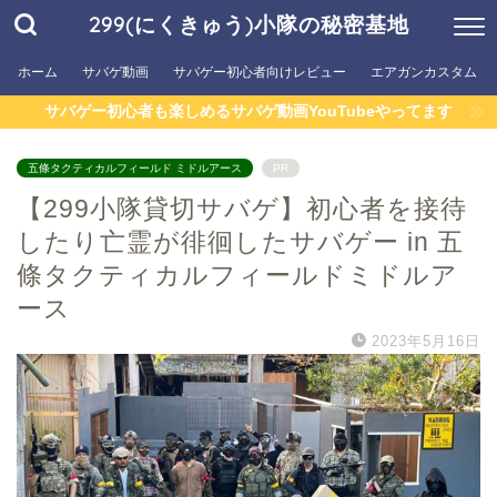
299(にくきゅう)小隊の秘密基地
ホーム
サバゲ動画
サバゲー初心者向けレビュー
エアガンカスタム
サバゲー初心者も楽しめるサバゲ動画YouTubeやってます
五條タクティカルフィールド ミドルアース
PR
【299小隊貸切サバゲ】初心者を接待
したり亡霊が徘徊したサバゲー in 五
條タクティカルフィールドミドルア
ース
2023年5月16日