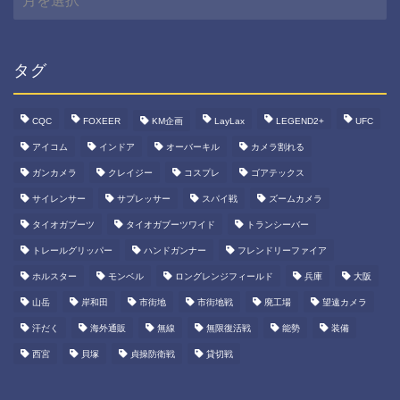
ー
カ
イ
ブ
タグ
CQC
FOXEER
KM企画
LayLax
LEGEND2+
UFC
アイコム
インドア
オーバーキル
カメラ割れる
ガンカメラ
クレイジー
コスプレ
ゴアテックス
サイレンサー
サプレッサー
スパイ戦
ズームカメラ
タイオガブーツ
タイオガブーツワイド
トランシーバー
トレールグリッパー
ハンドガンナー
フレンドリーファイア
ホルスター
モンベル
ロングレンジフィールド
兵庫
大阪
山岳
岸和田
市街地
市街地戦
廃工場
望遠カメラ
汗だく
海外通販
無線
無限復活戦
能勢
装備
西宮
貝塚
貞操防衛戦
貸切戦