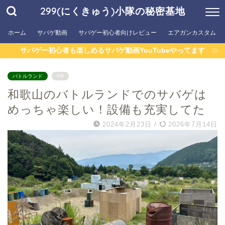
299(にくきゅう)小隊の秘密基地
ホーム
サバゲ動画
サバゲー初心者向けレビュー
エアガンカスタム
サバゲー初心者も楽しめるサバゲ動画YouTubeやってます
バトルランド
PR
和歌山のバトルランドでのサバゲは
めっちゃ楽しい！設備も充実してた
2024年2月23日
/
2026年7月14日